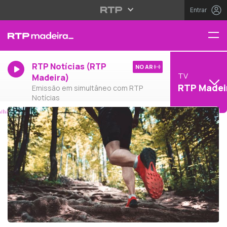
Entrar
RTP Notícias (RTP
NO AR
TV
Madeira)
RTP Madei
Emissão em simultâneo com RTP
Notícias