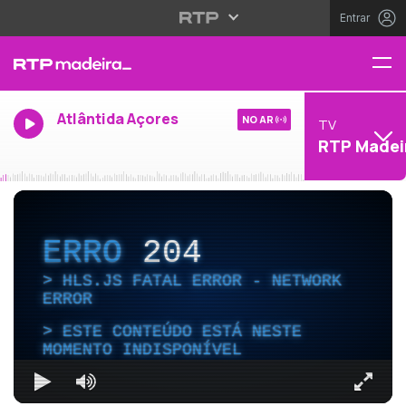
Entrar
Atlântida Açores
NO AR
TV
RTP Madei
ERRO
204
HLS.JS FATAL ERROR - NETWORK
ERROR
ESTE CONTEÚDO ESTÁ NESTE
MOMENTO INDISPONÍVEL