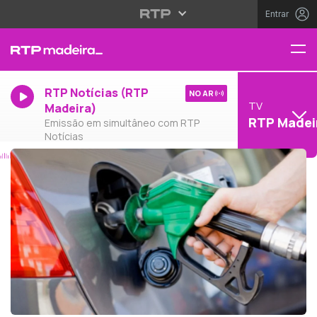
Entrar
RTP Notícias (RTP
NO AR
TV
Madeira)
RTP Madei
Emissão em simultâneo com RTP
Notícias