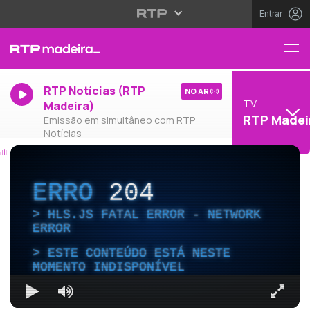
Entrar
RTP Notícias (RTP
NO AR
TV
Madeira)
RTP Madei
Emissão em simultâneo com RTP
Notícias
ERRO
204
HLS.JS FATAL ERROR - NETWORK
ERROR
ESTE CONTEÚDO ESTÁ NESTE
MOMENTO INDISPONÍVEL