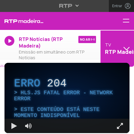
Entrar
RTP Notícias (RTP
NO AR
TV
Madeira)
RTP Madei
Emissão em simultâneo com RTP
Notícias
ERRO
204
HLS.JS FATAL ERROR - NETWORK
ERROR
ESTE CONTEÚDO ESTÁ NESTE
MOMENTO INDISPONÍVEL