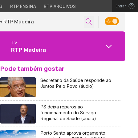
G
RTP ENSINA
RTP ARQUIVOS
Entrar
+ RTP Madeira
TV
RTP Madeira
Pode também gostar
Secretário da Saúde responde ao
Juntos Pelo Povo (áudio)
PS deixa reparos ao
funcionamento do Serviço
Regional de Saúde (áudio)
Porto Santo aprova orçamento