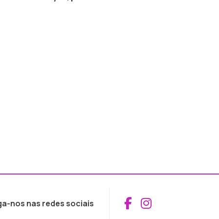
Aceder ao Fac
Aceder ao I
ga-nos nas redes sociais