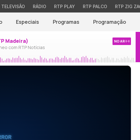
TELEVISÃO
RÁDIO
RTP PLAY
RTP PALCO
RTP ZIG ZA
o
Especiais
Programas
Programação
TP Madeira)
NO AR
neo com RTP Notícias
RROR