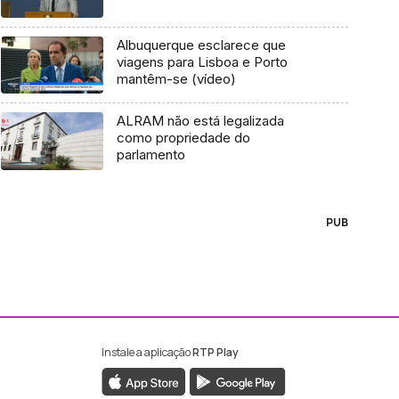
Albuquerque esclarece que
viagens para Lisboa e Porto
mantêm-se (vídeo)
ALRAM não está legalizada
como propriedade do
parlamento
PUB
Instale a aplicação
RTP Play
ebook da RTP Madeira
nstagram da RTP Madeira