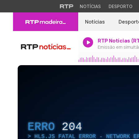
NOTÍCIAS
DESPORTO
Notícias
Desport
RTP Notícias (R
Emissão em simultâ
ERRO
204
HLS.JS FATAL ERROR - NETWORK E