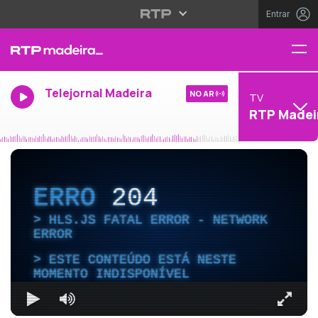
Entrar
Telejornal Madeira
NO AR
TV
RTP Madei
ERRO
204
HLS.JS FATAL ERROR - NETWORK
ERROR
ESTE CONTEÚDO ESTÁ NESTE
MOMENTO INDISPONÍVEL