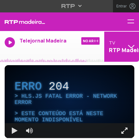
Entrar
Telejornal Madeira
NO AR
TV
RTP Madei
ERRO
204
HLS.JS FATAL ERROR - NETWORK
ERROR
ESTE CONTEÚDO ESTÁ NESTE
MOMENTO INDISPONÍVEL