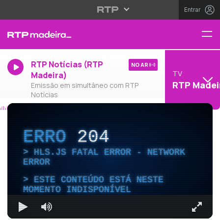
Entrar
RTP Notícias (RTP
NO AR
TV
Madeira)
RTP Madei
Emissão em simultâneo com RTP
Notícias
ERRO
204
HLS.JS FATAL ERROR - NETWORK
ERROR
ESTE CONTEÚDO ESTÁ NESTE
MOMENTO INDISPONÍVEL