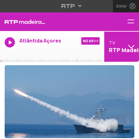
Entrar
Atlântida Açores
NO AR
TV
RTP Madei