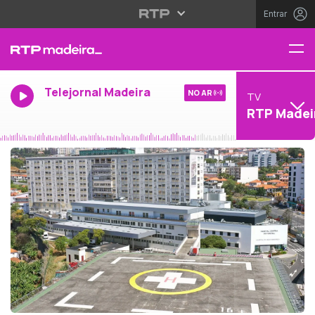
Entrar
Telejornal Madeira
NO AR
TV
RTP Madei