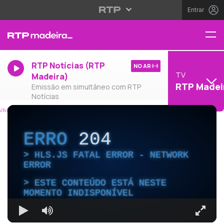
Entrar
RTP Notícias (RTP
NO AR
TV
Madeira)
RTP Madei
Emissão em simultâneo com RTP
Notícias
ERRO
204
HLS.JS FATAL ERROR - NETWORK
ERROR
ESTE CONTEÚDO ESTÁ NESTE
MOMENTO INDISPONÍVEL