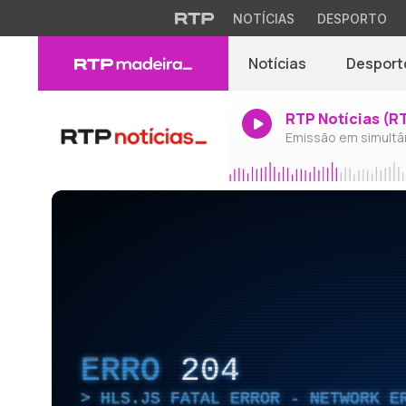
NOTÍCIAS
DESPORTO
Notícias
Desport
RTP Notícias (R
Emissão em simultâ
ERRO
204
HLS.JS FATAL ERROR - NETWORK E