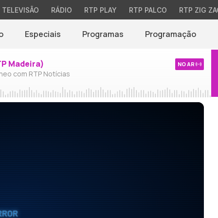
TELEVISÃO
RÁDIO
RTP PLAY
RTP PALCO
RTP ZIG ZA
o
Especiais
Programas
Programação
TP Madeira)
NO AR
neo com RTP Notícias
RROR