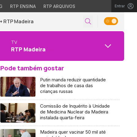
G
RTP ENSINA
RTP ARQUIVOS
Entrar
+ RTP Madeira
TV
RTP Madeira
Pode também gostar
Putin manda reduzir quantidade
de trabalhos de casa das
crianças russas
Comissão de Inquérito à Unidade
de Medicina Nuclear da Madeira
instalada quarta-feira
Madeira quer vacinar 50 mil até