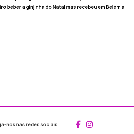
iro beber a ginjinha do Natal mas recebeu em Belém a
Aceder ao Fac
Aceder ao I
ga-nos nas redes sociais