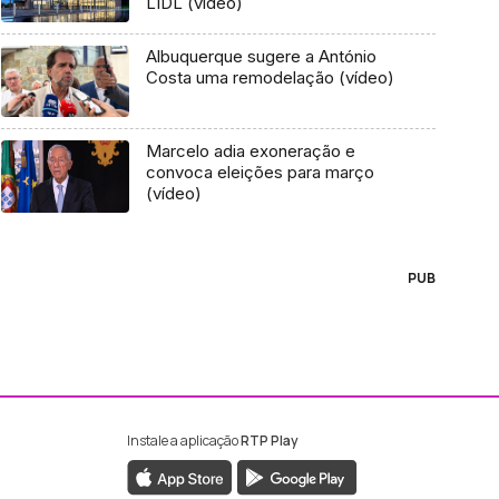
LIDL (vídeo)
Albuquerque sugere a António
Costa uma remodelação (vídeo)
Marcelo adia exoneração e
convoca eleições para março
(vídeo)
PUB
Instale a aplicação
RTP Play
ebook da RTP Madeira
nstagram da RTP Madeira