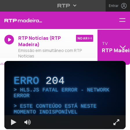
Entrar
RTP Notícias (RTP
NO AR
TV
Madeira)
RTP Madei
Emissão em simultâneo com RTP
Notícias
ERRO
204
HLS.JS FATAL ERROR - NETWORK
ERROR
ESTE CONTEÚDO ESTÁ NESTE
MOMENTO INDISPONÍVEL