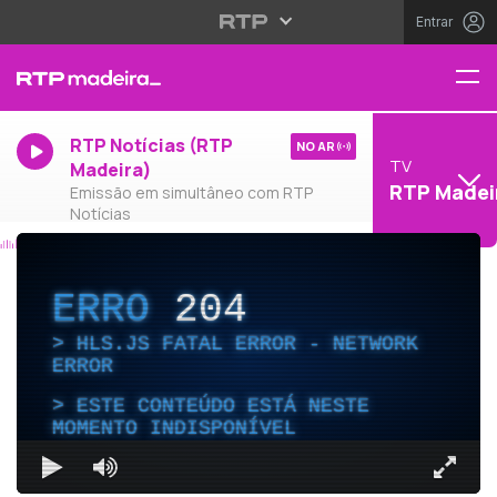
Entrar
RTP Notícias (RTP
NO AR
TV
Madeira)
RTP Madei
Emissão em simultâneo com RTP
Notícias
ERRO
204
HLS.JS FATAL ERROR - NETWORK
ERROR
ESTE CONTEÚDO ESTÁ NESTE
MOMENTO INDISPONÍVEL