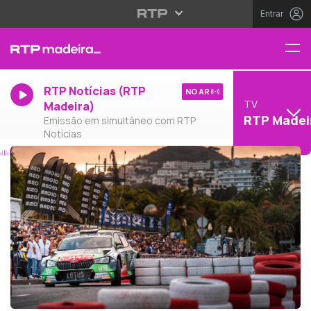
Entrar
RTP Notícias (RTP
NO AR
TV
Madeira)
RTP Madei
Emissão em simultâneo com RTP
Notícias