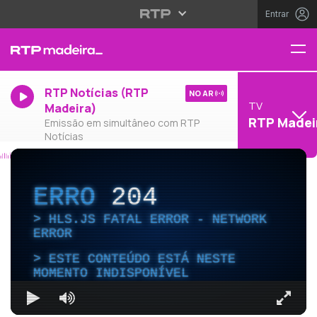
Entrar
RTP Notícias (RTP
NO AR
TV
Madeira)
RTP Madei
Emissão em simultâneo com RTP
Notícias
ERRO
204
HLS.JS FATAL ERROR - NETWORK
ERROR
ESTE CONTEÚDO ESTÁ NESTE
MOMENTO INDISPONÍVEL