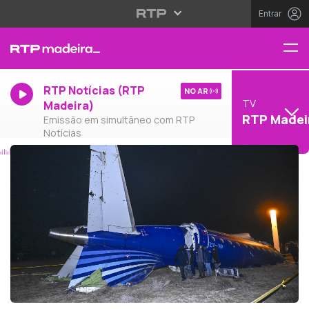
Entrar
RTP Notícias (RTP
NO AR
TV
Madeira)
RTP Madei
Emissão em simultâneo com RTP
Notícias