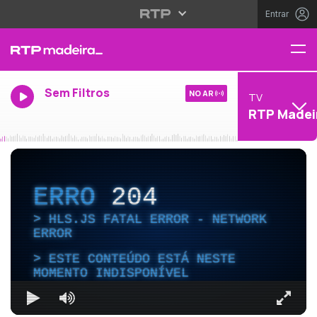
Entrar
Sem Filtros
NO AR
TV
RTP Madei
ERRO
204
HLS.JS FATAL ERROR - NETWORK
ERROR
ESTE CONTEÚDO ESTÁ NESTE
MOMENTO INDISPONÍVEL