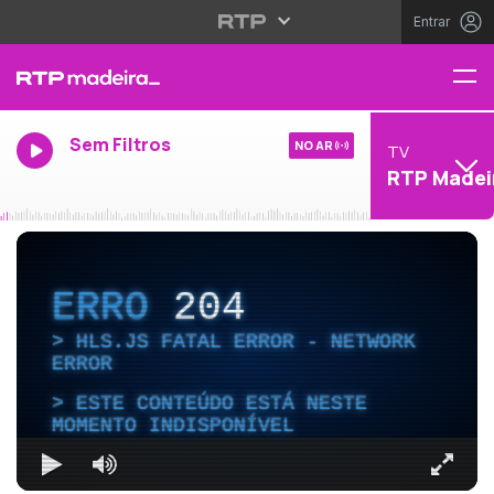
Entrar
Sem Filtros
NO AR
TV
RTP Madei
ERRO
204
HLS.JS FATAL ERROR - NETWORK
ERROR
ESTE CONTEÚDO ESTÁ NESTE
MOMENTO INDISPONÍVEL