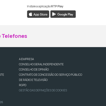
Instale a aplicação
RTP Play
ebook da RTP Madeira
nstagram da RTP Madeira
 Telefones
A EMPRESA
CONSELHO GERAL INDEPENDENTE
CONSELHO DE OPINIÃO
NTE
CONTRATO DE CONCESSÃO DO SERVIÇO PÚBLICO
DE RÁDIO E TELEVISÃO
RGPD
GESTÃO DAS DEFINIÇÕES DE COOKIES
026