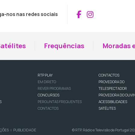
Aceder ao Fac
Aceder ao I
ga-nos nas redes sociais
atélites
Frequências
Moradas e
RTP PLAY
CONTACTOS
EM DIRETO
PROVEDORA DO
REVER PROGRAMAS
TELESPECTADOR
CONCURSOS
PROVEDORA DO OUVI
S
PERGUNTAS FREQUENTES
ACESSIBILIDADES
CONTACTOS
SATÉLITES
IÇÕES
PUBLICIDADE
© RTP, Rádio e Televisão de Portugal 2
|