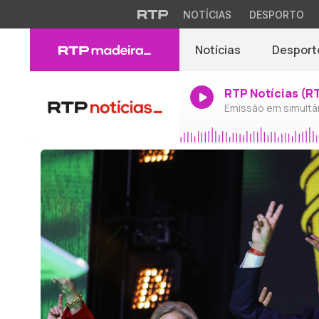
NOTÍCIAS
DESPORTO
Notícias
Desport
RTP Notícias (R
Emissão em simultâ