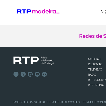
Si
Redes de S
NOTÍCIAS
DESPORTO
TELEVISÃO
RÁDIO
RTP ARQUIVO
RTP ENSINA
POLÍTICA DE PRIVACIDADE
POLÍTICA DE COOKIES
TERMOS E COND
|
|