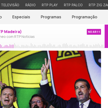
TELEVISÃO
RÁDIO
RTP PLAY
RTP PALCO
RTP ZIG ZA
o
Especiais
Programas
Programação
TP Madeira)
NO AR
neo com RTP Notícias