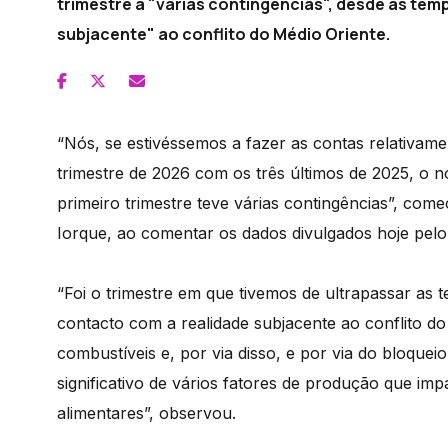
trimestre a "várias contingências", desde as tem
subjacente" ao conflito do Médio Oriente.
“Nós, se estivéssemos a fazer as contas relativamen
trimestre de 2026 com os três últimos de 2025, o no
primeiro trimestre teve várias contingências”, com
Iorque, ao comentar os dados divulgados hoje pelo I
“Foi o trimestre em que tivemos de ultrapassar as
contacto com a realidade subjacente ao conflito d
combustíveis e, por via disso, e por via do bloqu
significativo de vários fatores de produção que im
alimentares”, observou.