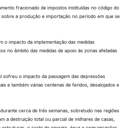
amento fracionado de impostos instituídas no código do
os sobre a produção e importação no período em que se
bém o impacto da implementação das medidas
tos no âmbito das medidas de apoio às zonas afetadas
ugal sofreu o impacto da passagem das depressões
tais e também várias centenas de feridos, desalojados e
al durante cerca de três semanas, sobretudo nas regiões
m a destruição total ou parcial de milhares de casas,
 estruturas, o corte de energia, água e comunicações,