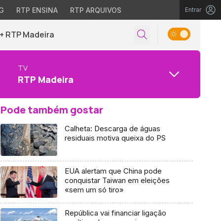
G
RTP ENSINA
RTP ARQUIVOS
Entrar
+ RTP Madeira
TV
RTP Madeira
Pode também gostar
Calheta: Descarga de águas
residuais motiva queixa do PS
EUA alertam que China pode
conquistar Taiwan em eleições
«sem um só tiro»
República vai financiar ligação