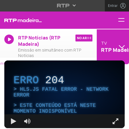
Entrar
RTP Notícias (RTP
NO AR
TV
Madeira)
RTP Madei
Emissão em simultâneo com RTP
Notícias
ERRO
204
HLS.JS FATAL ERROR - NETWORK
ERROR
ESTE CONTEÚDO ESTÁ NESTE
MOMENTO INDISPONÍVEL