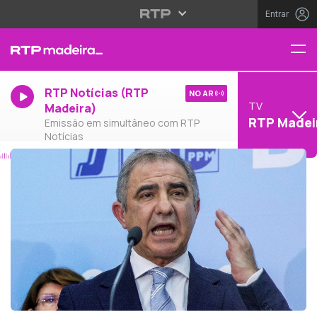
Entrar
RTP Notícias (RTP
NO AR
TV
Madeira)
RTP Madei
Emissão em simultâneo com RTP
Notícias