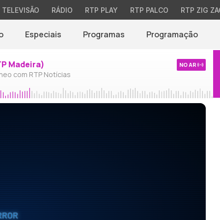
TELEVISÃO
RÁDIO
RTP PLAY
RTP PALCO
RTP ZIG ZA
o
Especiais
Programas
Programação
TP Madeira)
NO AR
neo com RTP Notícias
RROR