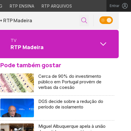
G
RTP ENSINA
RTP ARQUIVOS
Entrar
+ RTP Madeira
TV
RTP Madeira
Pode também gostar
Cerca de 90% do investimento
público em Portugal provém de
verbas da coesão
DGS decide sobre a redução do
período de isolamento
Miguel Albuquerque apela à união