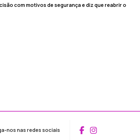
ecisão com motivos de segurança e diz que reabrir o
Aceder ao Fac
Aceder ao I
ga-nos nas redes sociais