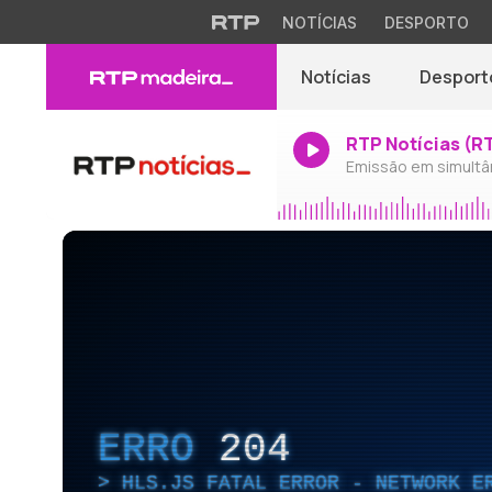
NOTÍCIAS
DESPORTO
Notícias
Desport
RTP Notícias (R
Emissão em simultâ
ERRO
204
HLS.JS FATAL ERROR - NETWORK E