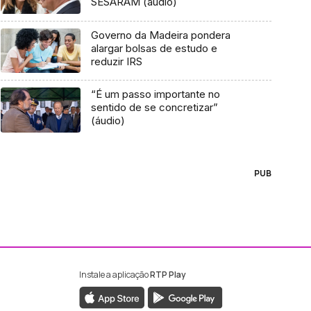
SESARAM (áudio)
Governo da Madeira pondera
alargar bolsas de estudo e
reduzir IRS
“É um passo importante no
sentido de se concretizar”
(áudio)
PUB
Instale a aplicação
RTP Play
ebook da RTP Madeira
nstagram da RTP Madeira