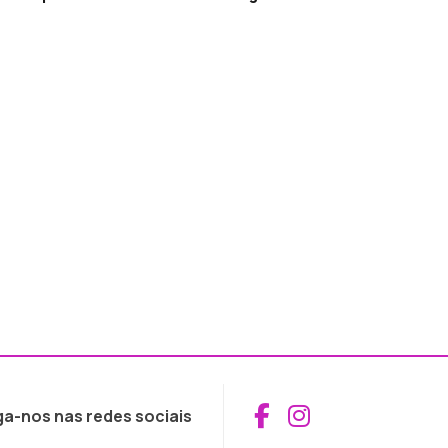
Aceder ao Fac
Aceder ao I
ga-nos nas redes sociais