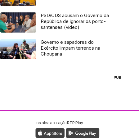
PSD/CDS acusam o Governo da
República de ignorar os porto-
santenses (vídeo)
Governo e sapadores do
Exército limpam terrenos na
Choupana
PUB
Instale a aplicação
RTP Play
ebook da RTP Madeira
nstagram da RTP Madeira