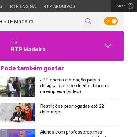
G
RTP ENSINA
RTP ARQUIVOS
Entrar
+ RTP Madeira
TV
RTP Madeira
Pode também gostar
JPP chama a atenção para a
desigualdade de direitos laborais
na empresa (vídeo)
Restrições prorrogadas até 22
de março
Alunos com professores mas