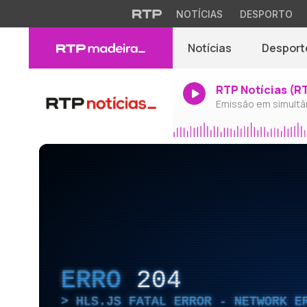
NOTÍCIAS
DESPORTO
Notícias
Desport
RTP Notícias (R
Emissão em simultâ
ERRO
204
HLS.JS FATAL ERROR - NETWORK E