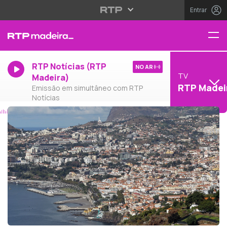
Entrar
RTP Notícias (RTP
NO AR
TV
Madeira)
RTP Madei
Emissão em simultâneo com RTP
Notícias