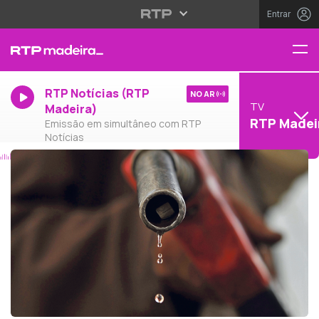
Entrar
RTP Notícias (RTP
NO AR
TV
Madeira)
RTP Madei
Emissão em simultâneo com RTP
Notícias