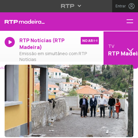
Entrar
RTP Notícias (RTP
NO AR
TV
Madeira)
RTP Madei
Emissão em simultâneo com RTP
Notícias