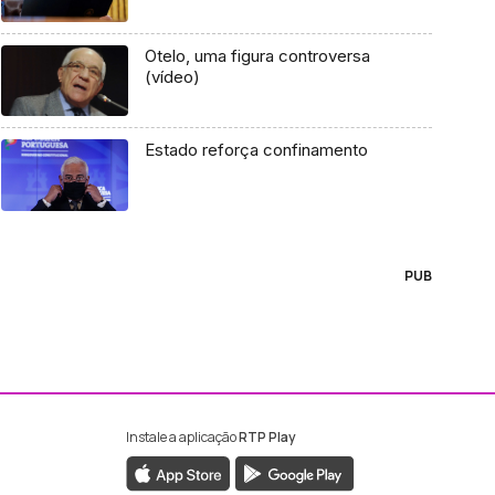
Otelo, uma figura controversa
(vídeo)
Estado reforça confinamento
PUB
Instale a aplicação
RTP Play
ebook da RTP Madeira
nstagram da RTP Madeira