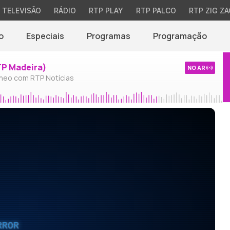
TELEVISÃO
RÁDIO
RTP PLAY
RTP PALCO
RTP ZIG ZA
o
Especiais
Programas
Programação
TP Madeira)
NO AR
neo com RTP Notícias
RROR