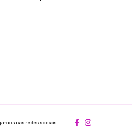
Aceder ao Fac
Aceder ao I
ga-nos nas redes sociais