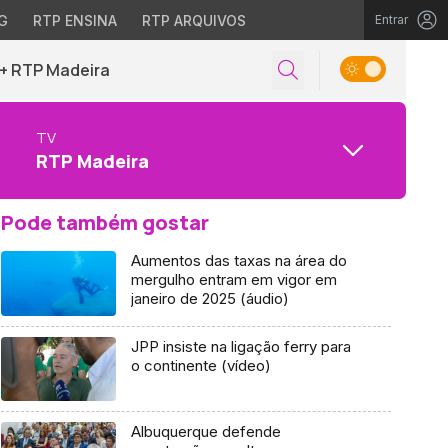
G
RTP ENSINA
RTP ARQUIVOS
Entrar
+ RTP Madeira
TV
RTP Madeira
Pode também gostar
Aumentos das taxas na área do
mergulho entram em vigor em
janeiro de 2025 (áudio)
JPP insiste na ligação ferry para
o continente (vídeo)
Albuquerque defende