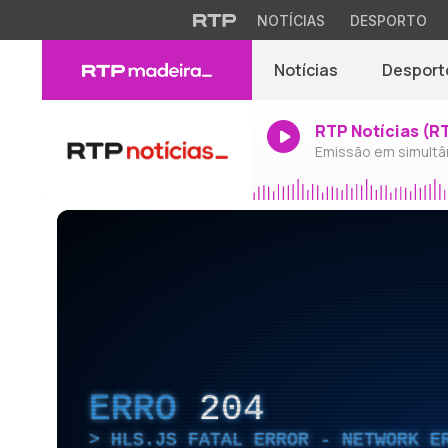
NOTÍCIAS
DESPORTO
Notícias
Desport
RTP Notícias (R
Emissão em simultâ
ERRO
204
HLS.JS FATAL ERROR - NETWORK E