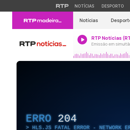
NOTÍCIAS
DESPORTO
Notícias
Desport
RTP Notícias (R
Emissão em simultâ
ERRO
204
HLS.JS FATAL ERROR - NETWORK E