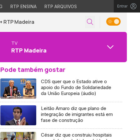
G
RTP ENSINA
RTP ARQUIVOS
Entrar
+ RTP Madeira
TV
RTP Madeira
Pode também gostar
CDS quer que o Estado ative o
apoio do Fundo de Solidariedade
da União Europeia (áudio)
Leitão Amaro diz que plano de
integração de imigrantes está em
fase de construção
César diz que construiu hospitais