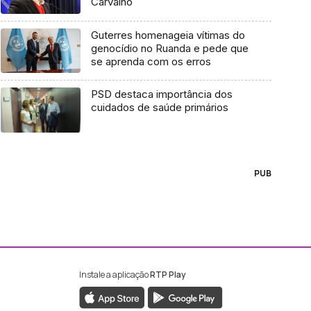
Carvalho
Guterres homenageia vítimas do
genocídio no Ruanda e pede que
se aprenda com os erros
PSD destaca importância dos
cuidados de saúde primários
PUB
Instale a aplicação
RTP Play
ebook da RTP Madeira
nstagram da RTP Madeira