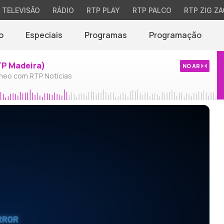
TELEVISÃO
RÁDIO
RTP PLAY
RTP PALCO
RTP ZIG ZA
o
Especiais
Programas
Programação
TP Madeira)
NO AR
neo com RTP Notícias
RROR