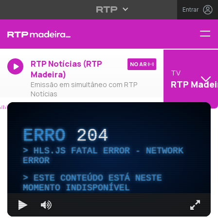
Entrar
RTP Notícias (RTP
NO AR
TV
Madeira)
RTP Madei
Emissão em simultâneo com RTP
Notícias
ERRO
204
HLS.JS FATAL ERROR - NETWORK
ERROR
ESTE CONTEÚDO ESTÁ NESTE
MOMENTO INDISPONÍVEL