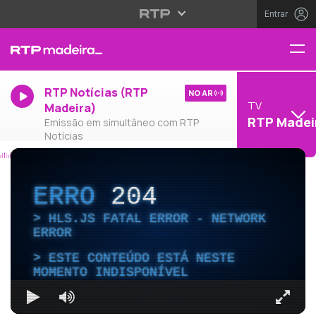
Entrar
RTP Notícias (RTP
NO AR
TV
Madeira)
RTP Madei
Emissão em simultâneo com RTP
Notícias
ERRO
204
HLS.JS FATAL ERROR - NETWORK
ERROR
ESTE CONTEÚDO ESTÁ NESTE
MOMENTO INDISPONÍVEL