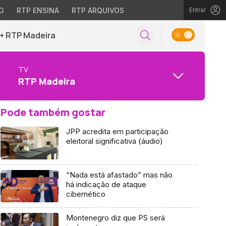
G
RTP ENSINA
RTP ARQUIVOS
Entrar
+ RTP Madeira
TV
RTP Madeira
Pode também gostar
JPP acredita em participação
eleitoral significativa (áudio)
“Nada está afastado” mas não
há indicação de ataque
cibernético
Montenegro diz que PS será