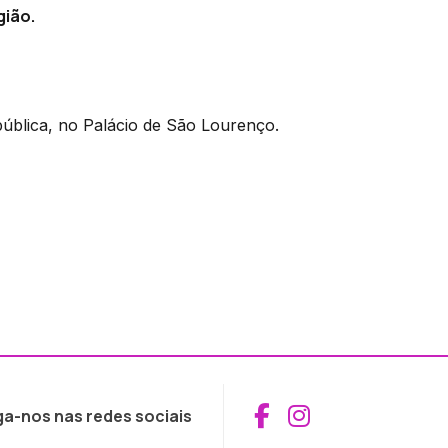
gião.
ública, no Palácio de São Lourenço.
Aceder ao Fac
Aceder ao I
ga-nos nas redes sociais