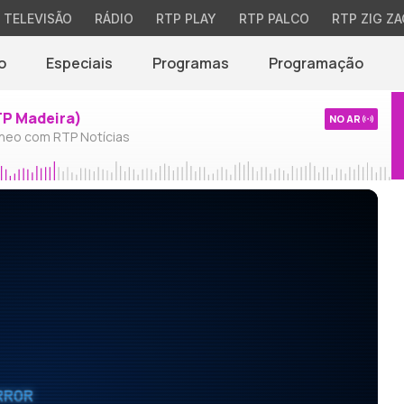
TELEVISÃO
RÁDIO
RTP PLAY
RTP PALCO
RTP ZIG ZA
o
Especiais
Programas
Programação
TP Madeira)
NO AR
neo com RTP Notícias
RROR