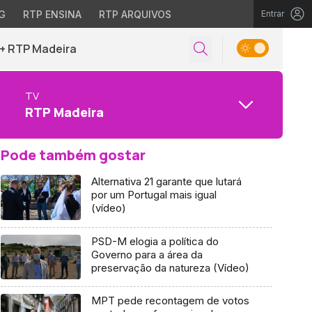
G
RTP ENSINA
RTP ARQUIVOS
Entrar
+ RTP Madeira
TV
RTP Madeira
Pode também gostar
Alternativa 21 garante que lutará
por um Portugal mais igual
(vídeo)
PSD-M elogia a política do
Governo para a área da
preservação da natureza (Vídeo)
MPT pede recontagem de votos