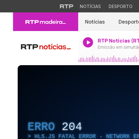
NOTÍCIAS
DESPORTO
Notícias
Desport
RTP Notícias (R
Emissão em simultâ
ERRO
204
HLS.JS FATAL ERROR - NETWORK E