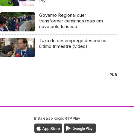
PS
Governo Regional quer
transformar caminhos reais em
novo polo turístico
Taxa de desemprego desceu no
último trimestre (vídeo)
PUB
Instale a aplicação
RTP Play
ebook da RTP Madeira
nstagram da RTP Madeira