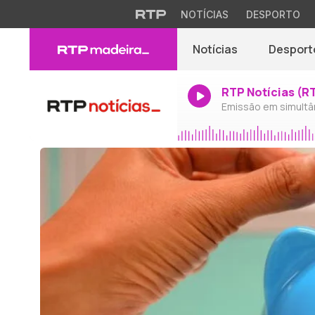
NOTÍCIAS
DESPORTO
Notícias
Desport
RTP Notícias (R
Emissão em simultâ