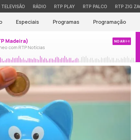
TELEVISÃO
RÁDIO
RTP PLAY
RTP PALCO
RTP ZIG ZA
o
Especiais
Programas
Programação
TP Madeira)
NO AR
neo com RTP Notícias