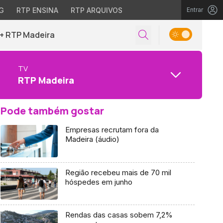
G
RTP ENSINA
RTP ARQUIVOS
Entrar
+ RTP Madeira
TV
RTP Madeira
Pode também gostar
Empresas recrutam fora da
Madeira (áudio)
Região recebeu mais de 70 mil
hóspedes em junho
Rendas das casas sobem 7,2%