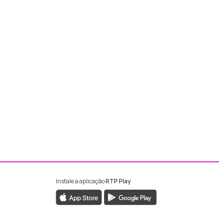
Instale a aplicação
RTP Play
ebook da RTP Madeira
nstagram da RTP Madeira