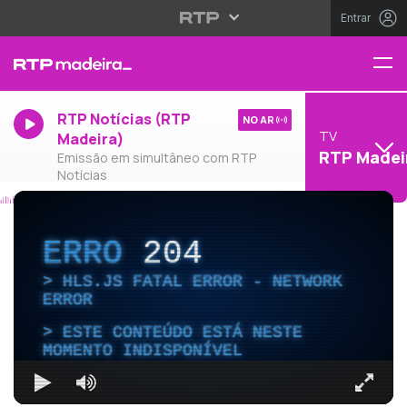
Entrar
RTP Notícias (RTP
NO AR
TV
Madeira)
RTP Madei
Emissão em simultâneo com RTP
Notícias
ERRO
204
HLS.JS FATAL ERROR - NETWORK
ERROR
ESTE CONTEÚDO ESTÁ NESTE
MOMENTO INDISPONÍVEL