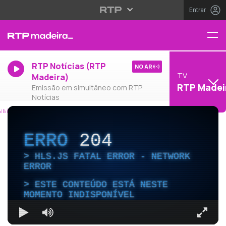
Entrar
RTP Notícias (RTP
NO AR
TV
Madeira)
RTP Madei
Emissão em simultâneo com RTP
Notícias
ERRO
204
HLS.JS FATAL ERROR - NETWORK
ERROR
ESTE CONTEÚDO ESTÁ NESTE
MOMENTO INDISPONÍVEL