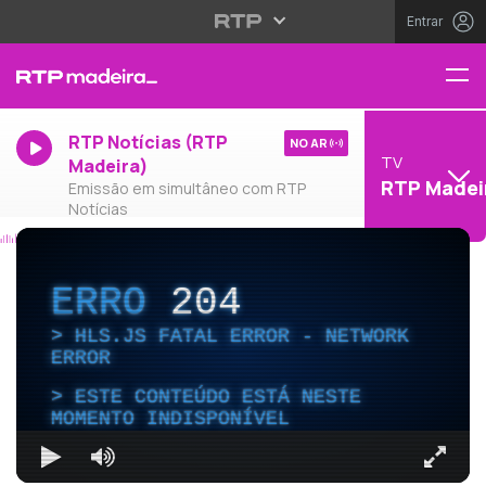
Entrar
RTP Notícias (RTP
NO AR
TV
Madeira)
RTP Madei
Emissão em simultâneo com RTP
Notícias
ERRO
204
HLS.JS FATAL ERROR - NETWORK
ERROR
ESTE CONTEÚDO ESTÁ NESTE
MOMENTO INDISPONÍVEL