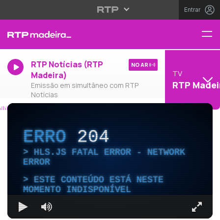
Entrar
RTP Notícias (RTP
NO AR
TV
Madeira)
RTP Madei
Emissão em simultâneo com RTP
Notícias
ERRO
204
HLS.JS FATAL ERROR - NETWORK
ERROR
ESTE CONTEÚDO ESTÁ NESTE
MOMENTO INDISPONÍVEL