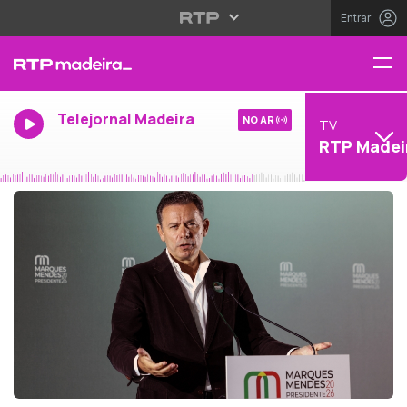
Entrar
Telejornal Madeira
NO AR
TV
RTP Madei