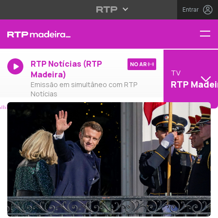
Entrar
RTP Notícias (RTP
NO AR
TV
Madeira)
RTP Madei
Emissão em simultâneo com RTP
Notícias