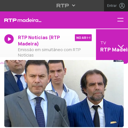
Entrar
RTP Notícias (RTP
NO AR
TV
Madeira)
RTP Madei
Emissão em simultâneo com RTP
Notícias