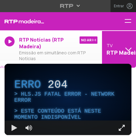
Entrar
RTP Notícias (RTP
NO AR
TV
Madeira)
RTP Madei
Emissão em simultâneo com RTP
Notícias
ERRO
204
HLS.JS FATAL ERROR - NETWORK
ERROR
ESTE CONTEÚDO ESTÁ NESTE
MOMENTO INDISPONÍVEL