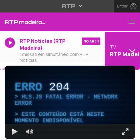
Entrar
RTP Notícias (RTP
NO AR
TV
Madeira)
RTP Madei
Emissão em simultâneo com RTP
Notícias
ERRO
204
HLS.JS FATAL ERROR - NETWORK
ERROR
ESTE CONTEÚDO ESTÁ NESTE
MOMENTO INDISPONÍVEL