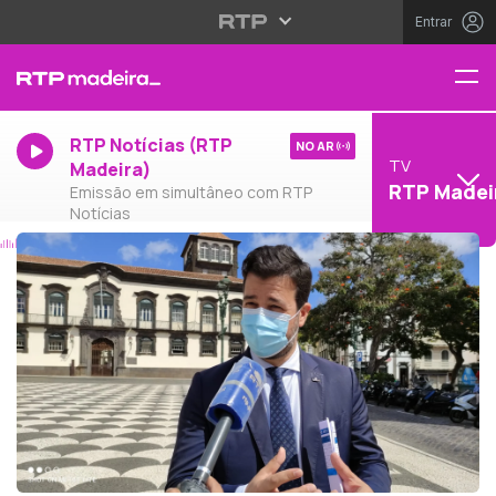
Entrar
RTP Notícias (RTP
NO AR
TV
Madeira)
RTP Madei
Emissão em simultâneo com RTP
Notícias