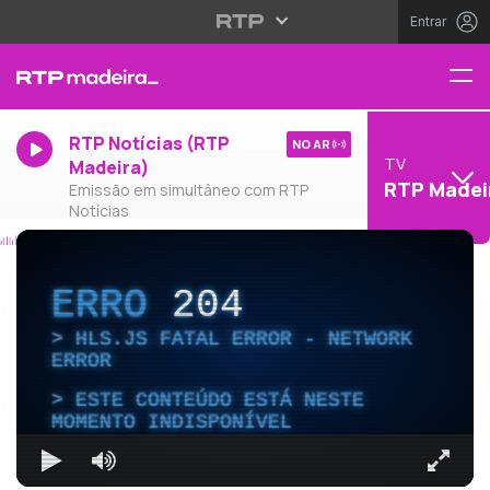
Entrar
RTP Notícias (RTP
NO AR
TV
Madeira)
RTP Madei
Emissão em simultâneo com RTP
Notícias
ERRO
204
HLS.JS FATAL ERROR - NETWORK
ERROR
ESTE CONTEÚDO ESTÁ NESTE
MOMENTO INDISPONÍVEL