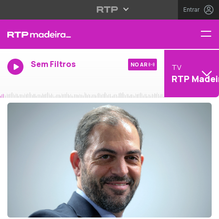
Entrar
Sem Filtros
NO AR
TV
RTP Madei