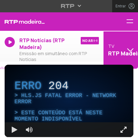
Entrar
RTP Notícias (RTP
NO AR
TV
Madeira)
RTP Madei
Emissão em simultâneo com RTP
Notícias
ERRO
204
HLS.JS FATAL ERROR - NETWORK
ERROR
ESTE CONTEÚDO ESTÁ NESTE
MOMENTO INDISPONÍVEL