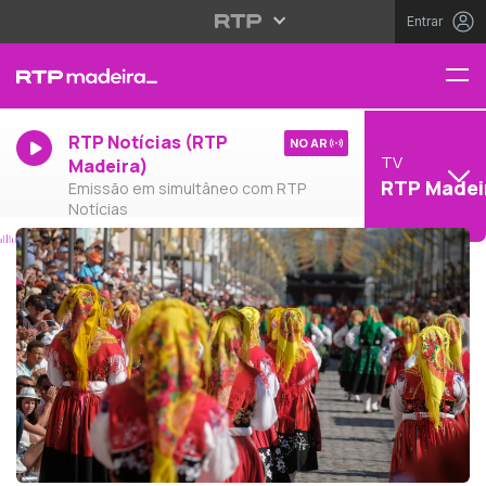
Entrar
RTP Notícias (RTP
NO AR
TV
Madeira)
RTP Madei
Emissão em simultâneo com RTP
Notícias