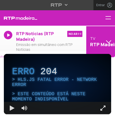
Entrar
RTP Notícias (RTP
NO AR
TV
Madeira)
RTP Madei
Emissão em simultâneo com RTP
Notícias
ERRO
204
HLS.JS FATAL ERROR - NETWORK
ERROR
ESTE CONTEÚDO ESTÁ NESTE
MOMENTO INDISPONÍVEL